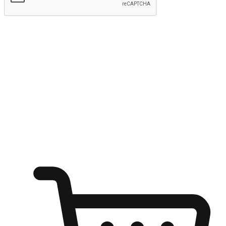
kirim
Menyinari kegembiraan membeli-belah
di mana sahaja
Ubah setiap saat menjadi peluang untuk penemuan, sama ada dari
meja pejabat, keselesaan sofa, ataupun semasa menunggu kawan di
kedai kopi. Berikan pelanggan kebebasan untuk menjelajah
keinginan berbelanja dari mana-mana dan berbelanja melalui laman
web atau aplikasi mudah alih.