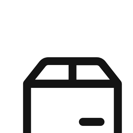
Kuasa pilihan di tangan pelanggan anda dengan pengalaman yang
disesuaikan. Dari fleksibiliti "Beli Dalam Talian, Ambil Di Kedai"
hingga kemudahan "Beli Di Kedai, Hantar Ke Rumah", kami
memastikan setiap aspek pengalaman membeli-belah disesuaikan
untuk memenuhi keperluan mereka.