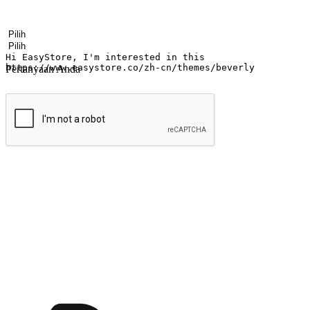
Nama
Nama perusahaan
Alamat surel
Nomor ponsel
Industri bisnis
Toko Fisik
Pertanyaan Anda
kirim
Menyinari kegembiraan membeli-belah di
Ubah setiap saat menjadi peluang untuk penemuan, sama ada dari me
berbelanja dari mana-mana dan berbelanja melalui laman web atau apl