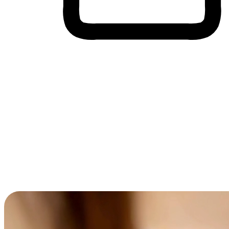
Membeli-Belah Lintas Peranti