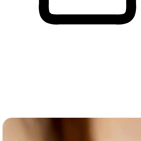
Membeli-Belah Lintas Peranti