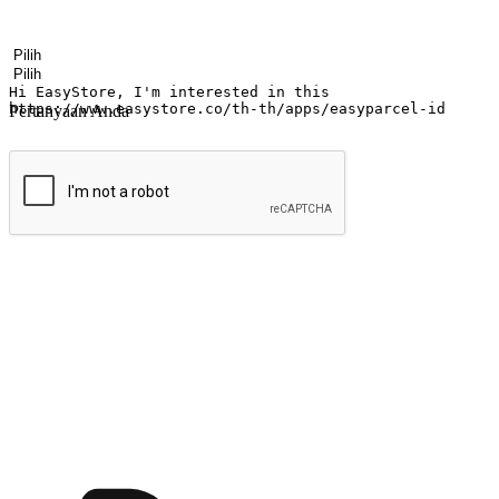
Nama
Nama perusahaan
Alamat surel
Nomor ponsel
Industri bisnis
Toko Fisik
Pertanyaan Anda
kirim
Menyinari kegembiraan membeli-belah di
Ubah setiap saat menjadi peluang untuk penemuan, sama ada dari me
berbelanja dari mana-mana dan berbelanja melalui laman web atau apl