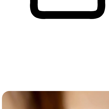
Membeli-Belah Lintas Peranti