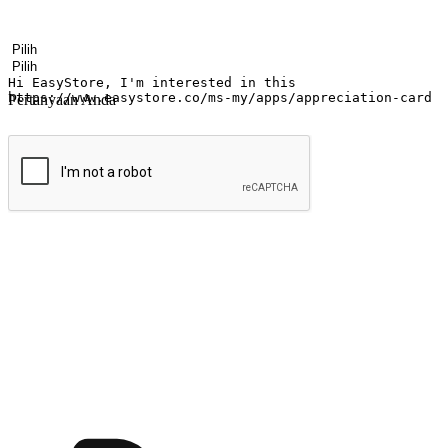
Nama
Nama perusahaan
Alamat surel
Nomor ponsel
Industri bisnis
Toko Fisik
Pertanyaan Anda
kirim
Menyinari kegembiraan membeli-belah di
Ubah setiap saat menjadi peluang untuk penemuan, sama ada dari me
berbelanja dari mana-mana dan berbelanja melalui laman web atau apl