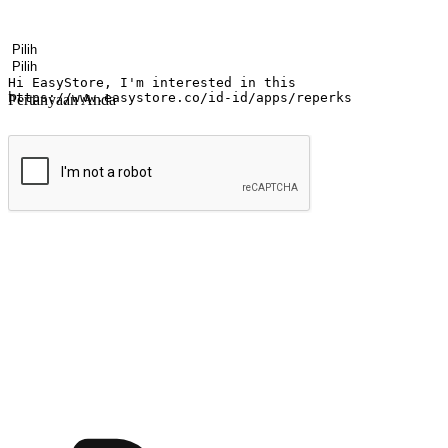
Nama
Nama perusahaan
Alamat surel
Nomor ponsel
Industri bisnis
Toko Fisik
Pertanyaan Anda
kirim
Menyinari kegembiraan membeli-belah di
Ubah setiap saat menjadi peluang untuk penemuan, sama ada dari me
berbelanja dari mana-mana dan berbelanja melalui laman web atau apl