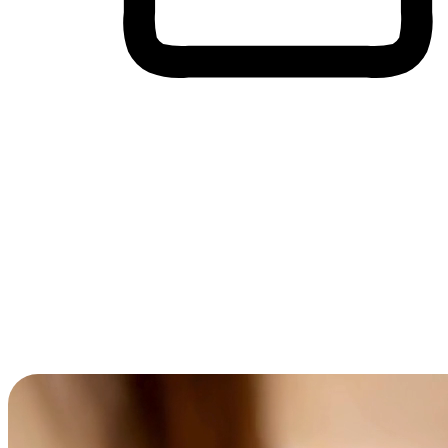
Membeli-Belah Lintas Peranti