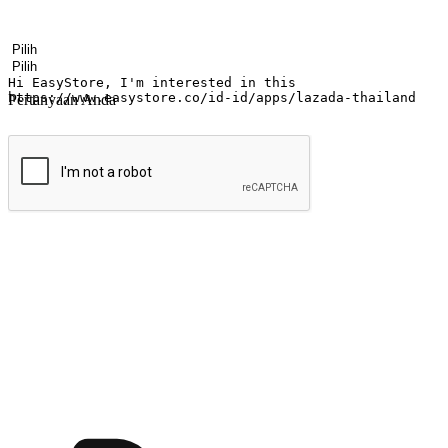
Nama
Nama perusahaan
Alamat surel
Nomor ponsel
Industri bisnis
Toko Fisik
Pertanyaan Anda
kirim
Menyinari kegembiraan membeli-belah di
Ubah setiap saat menjadi peluang untuk penemuan, sama ada dari me
berbelanja dari mana-mana dan berbelanja melalui laman web atau apl