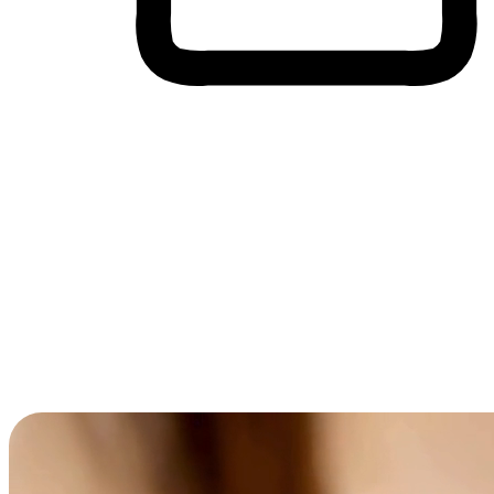
Membeli-Belah Lintas Peranti