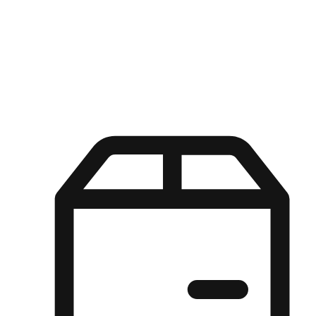
Kuasa pilihan di tangan pelanggan anda dengan pengalaman yang
disesuaikan. Dari fleksibiliti "Beli Dalam Talian, Ambil Di Kedai"
hingga kemudahan "Beli Di Kedai, Hantar Ke Rumah", kami
memastikan setiap aspek pengalaman membeli-belah disesuaikan
untuk memenuhi keperluan mereka.