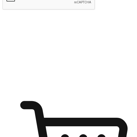
kirim
Menyinari kegembiraan membeli-belah
di mana sahaja
Ubah setiap saat menjadi peluang untuk penemuan, sama ada dari
meja pejabat, keselesaan sofa, ataupun semasa menunggu kawan di
kedai kopi. Berikan pelanggan kebebasan untuk menjelajah
keinginan berbelanja dari mana-mana dan berbelanja melalui laman
web atau aplikasi mudah alih.