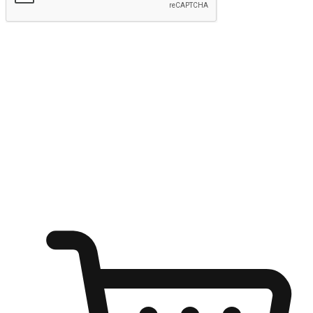
kirim
Menyinari kegembiraan membeli-belah
di mana sahaja
Ubah setiap saat menjadi peluang untuk penemuan, sama ada dari
meja pejabat, keselesaan sofa, ataupun semasa menunggu kawan di
kedai kopi. Berikan pelanggan kebebasan untuk menjelajah
keinginan berbelanja dari mana-mana dan berbelanja melalui laman
web atau aplikasi mudah alih.