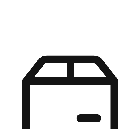
Kuasa pilihan di tangan pelanggan anda dengan pengalaman yang
disesuaikan. Dari fleksibiliti "Beli Dalam Talian, Ambil Di Kedai"
hingga kemudahan "Beli Di Kedai, Hantar Ke Rumah", kami
memastikan setiap aspek pengalaman membeli-belah disesuaikan
untuk memenuhi keperluan mereka.