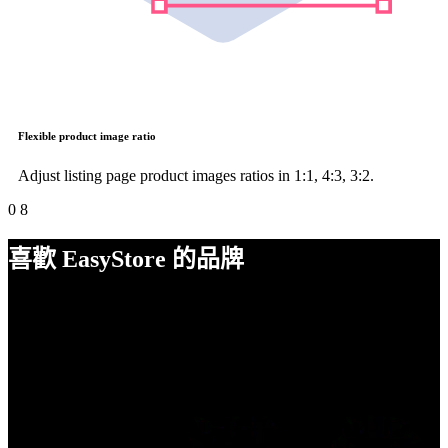
Flexible product image ratio
Adjust listing page product images ratios in 1:1, 4:3, 3:2.
0
8
喜歡 EasyStore 的品牌