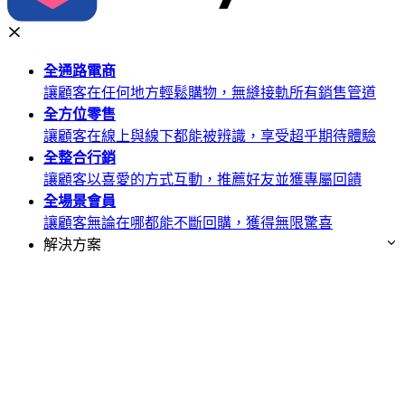
全通路
電商
讓顧客在任何地方輕鬆購物，無縫接軌所有銷售管道
全方位
零售
讓顧客在線上與線下都能被辨識，享受超乎期待體驗
全整合
行銷
讓顧客以喜愛的方式互動，推薦好友並獲專屬回饋
全場景
會員
讓顧客無論在哪都能不斷回購，獲得無限驚喜
解決方案