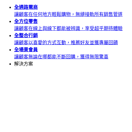
全通路
電商
讓顧客在任何地方輕鬆購物，無縫接軌所有銷售管道
全方位
零售
讓顧客在線上與線下都能被辨識，享受超乎期待體驗
全整合
行銷
讓顧客以喜愛的方式互動，推薦好友並獲專屬回饋
全場景
會員
讓顧客無論在哪都能不斷回購，獲得無限驚喜
解決方案