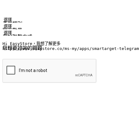
姓名
公司/品牌
電子郵件
手機號碼
產業類別
門市數量
偏好聯繫方式
LINE ID (非必填)
您想要諮詢的問題
提交
流暢的購物旅程
讓顧客無論是透過手機、網頁或是應用程式都能盡情享受購物