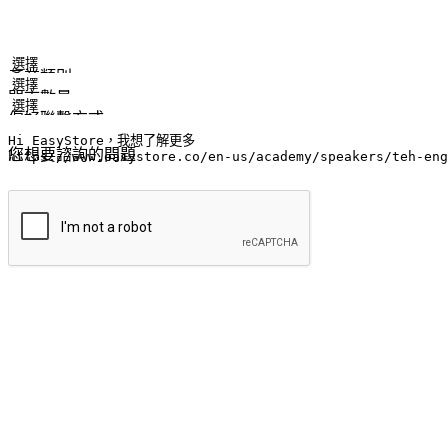
姓名
公司/品牌
電子郵件
手機號碼
產業類別
門市數量
偏好聯繫方式
LINE ID (非必填)
您想要諮詢的問題
提交
流暢的購物旅程
讓顧客無論是透過手機、網頁或是應用程式都能盡情享受購物