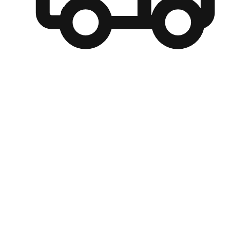
自選運送方式
顧客可以根據喜好選擇取貨日期和時間，並搭配到店自取、
商取貨或是宅配到府，達到高便捷及個人化的服務。