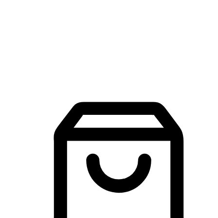
品牌探索
建立線上品牌官網，讓顧客能夠透過搜尋引擎查詢並進行更
入的互動。