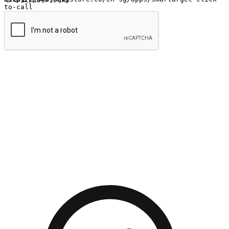
提交
流暢的購物旅程
讓顧客無論是透過手機、網頁或是應用程式都能盡情享受購
物。當他們使用不同介面卻擁有一致性的體驗時，能有效提升
對您品牌的好感度。