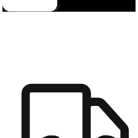
多元彈性物流
無論宅配到家或是到店自取，都能滿足顧客的需求，物流的靈
活度可成為購物決策的關鍵因素。