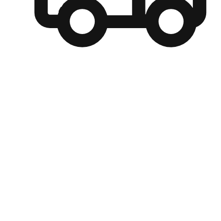
自選運送方式
顧客可以根據喜好選擇取貨日期和時間，並搭配到店自取、
商取貨或是宅配到府，達到高便捷及個人化的服務。