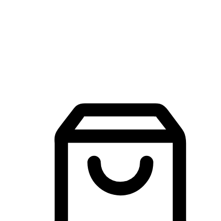
品牌探索
建立線上品牌官網，讓顧客能夠透過搜尋引擎查詢並進行更
入的互動。