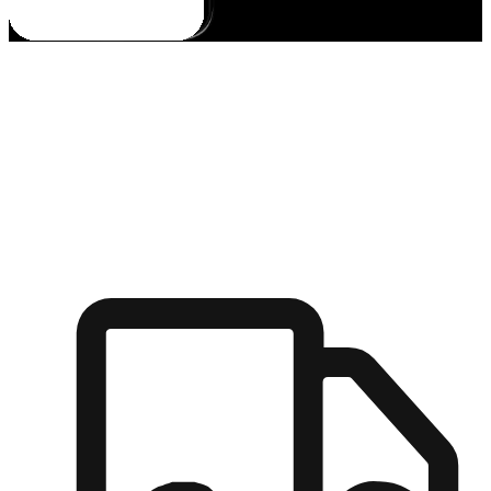
多元彈性物流
無論宅配到家或是到店自取，都能滿足顧客的需求，物流的靈
活度可成為購物決策的關鍵因素。