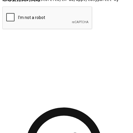
提交
流暢的購物旅程
讓顧客無論是透過手機、網頁或是應用程式都能盡情享受購
物。當他們使用不同介面卻擁有一致性的體驗時，能有效提升
對您品牌的好感度。