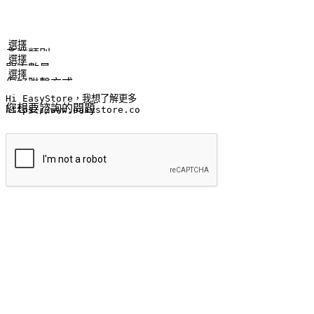
姓名
公司/品牌
電子郵件
手機號碼
產業類別
門市數量
偏好聯繫方式
LINE ID (非必填)
您想要諮詢的問題
提交
流暢的購物旅程
讓顧客無論是透過手機、網頁或是應用程式都能盡情享受購物