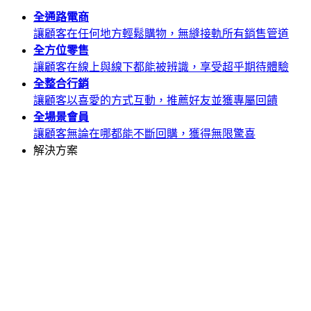
全通路
電商
讓顧客在任何地方輕鬆購物，無縫接軌所有銷售管道
全方位
零售
讓顧客在線上與線下都能被辨識，享受超乎期待體驗
全整合
行銷
讓顧客以喜愛的方式互動，推薦好友並獲專屬回饋
全場景
會員
讓顧客無論在哪都能不斷回購，獲得無限驚喜
解決方案