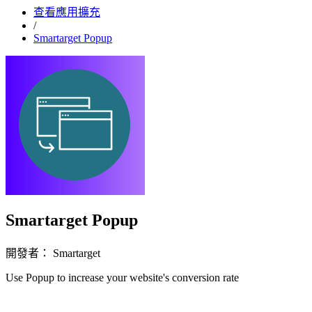
查看應用擴充
/
Smartarget Popup
Smartarget Popup
開發者： Smartarget
Use Popup to increase your website's conversion rate
立即安裝擴充