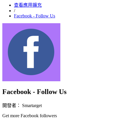
查看應用擴充
/
Facebook - Follow Us
Facebook - Follow Us
開發者： Smartarget
Get more Facebook followers
立即安裝擴充