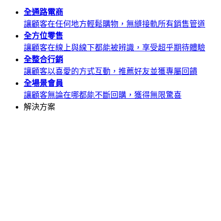
全通路
電商
讓顧客在任何地方輕鬆購物，無縫接軌所有銷售管道
全方位
零售
讓顧客在線上與線下都能被辨識，享受超乎期待體驗
全整合
行銷
讓顧客以喜愛的方式互動，推薦好友並獲專屬回饋
全場景
會員
讓顧客無論在哪都能不斷回購，獲得無限驚喜
解決方案