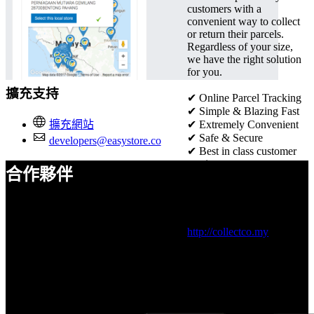
customers with a
convenient way to collect
or return their parcels.
Regardless of your size,
we have the right solution
for you.
擴充支持
✔ Online Parcel Tracking
✔
Simple & Blazing Fast
✔
Extremely Convenient
擴充網站
✔
Safe & Secure
developers@easystore.co
✔
Best in class customer
service
合作夥伴
✔
Seamless order
management
Visit official website：
http://collectco.my