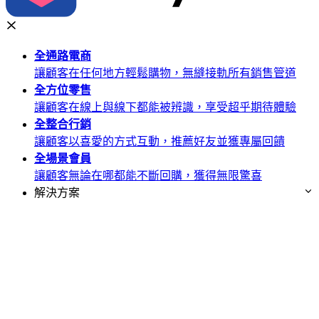
全通路
電商
讓顧客在任何地方輕鬆購物，無縫接軌所有銷售管道
全方位
零售
讓顧客在線上與線下都能被辨識，享受超乎期待體驗
全整合
行銷
讓顧客以喜愛的方式互動，推薦好友並獲專屬回饋
全場景
會員
讓顧客無論在哪都能不斷回購，獲得無限驚喜
解決方案