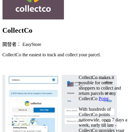
CollectCo
開發者： EasyStore
CollectCo the easiest to track and collect your parcel.
立即安裝擴充
CollectCo makes it
possible for online
shoppers to collect and
return parcels at any
CollectCo
Point
.
With hundreds of
CollectCo points
nationwide, open 7 days a
week, early till late -
CollectCo provides your