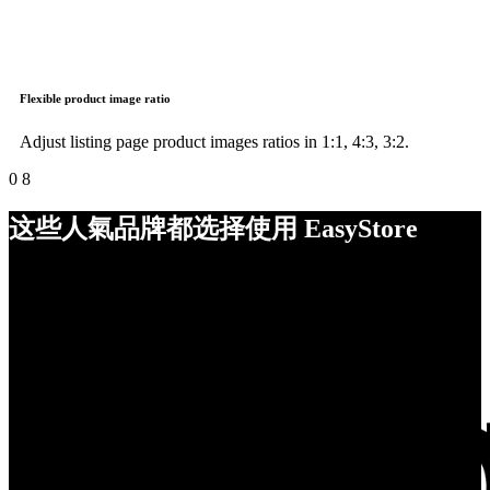
Flexible product image ratio
Adjust listing page product images ratios in 1:1, 4:3, 3:2.
0
8
这些人氣品牌都选择使用 EasyStore