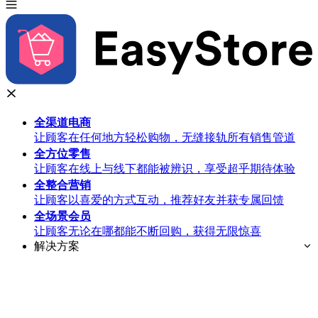
全渠道
电商
让顾客在任何地方轻松购物，无缝接轨所有销售管道
全方位
零售
让顾客在线上与线下都能被辨识，享受超乎期待体验
全整合
营销
让顾客以喜爱的方式互动，推荐好友并获专属回馈
全场景
会员
让顾客无论在哪都能不断回购，获得无限惊喜
解决方案