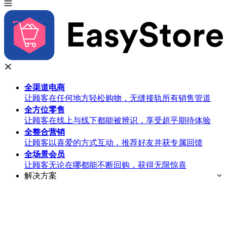
全渠道
电商
让顾客在任何地方轻松购物，无缝接轨所有销售管道
全方位
零售
让顾客在线上与线下都能被辨识，享受超乎期待体验
全整合
营销
让顾客以喜爱的方式互动，推荐好友并获专属回馈
全场景
会员
让顾客无论在哪都能不断回购，获得无限惊喜
解决方案