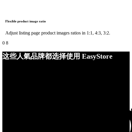
Flexible product image ratio
Adjust listing page product images ratios in 1:1, 4:3, 3:2.
0
8
这些人氣品牌都选择使用 EasyStore