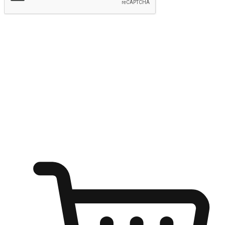
提交
随心所欲：让客户更轻易贴近您的品牌
无论是办公桌前的专注、沙发上的悠闲、还是在咖啡馆等待朋
友的片刻，让任何场景都能成为客户探索购物的瞬间。我们为
客户打造无缝的购物体验，让他们在任何场景都能轻松地贴近
自己喜欢的品牌，自由切换喜欢的购物方式，享受随时探索购
物的乐趣。