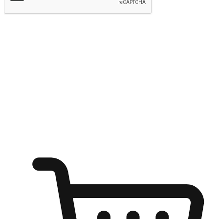
提交
随心所欲：让客户更轻易贴近您的品牌
无论是办公桌前的专注、沙发上的悠闲、还是在咖啡馆等待朋
友的片刻，让任何场景都能成为客户探索购物的瞬间。我们为
客户打造无缝的购物体验，让他们在任何场景都能轻松地贴近
自己喜欢的品牌，自由切换喜欢的购物方式，享受随时探索购
物的乐趣。