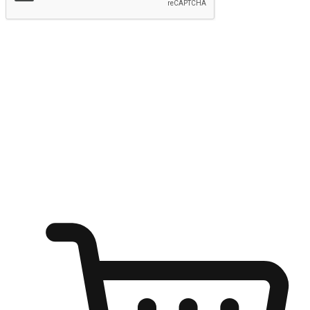
提交
随心所欲：让客户更轻易贴近您的品牌
无论是办公桌前的专注、沙发上的悠闲、还是在咖啡馆等待朋
友的片刻，让任何场景都能成为客户探索购物的瞬间。我们为
客户打造无缝的购物体验，让他们在任何场景都能轻松地贴近
自己喜欢的品牌，自由切换喜欢的购物方式，享受随时探索购
物的乐趣。