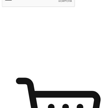
提交
随心所欲：让客户更轻易贴近您的品牌
无论是办公桌前的专注、沙发上的悠闲、还是在咖啡馆等待朋
友的片刻，让任何场景都能成为客户探索购物的瞬间。我们为
客户打造无缝的购物体验，让他们在任何场景都能轻松地贴近
自己喜欢的品牌，自由切换喜欢的购物方式，享受随时探索购
物的乐趣。