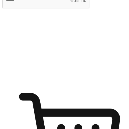
提交
随心所欲：让客户更轻易贴近您的品牌
无论是办公桌前的专注、沙发上的悠闲、还是在咖啡馆等待朋
友的片刻，让任何场景都能成为客户探索购物的瞬间。我们为
客户打造无缝的购物体验，让他们在任何场景都能轻松地贴近
自己喜欢的品牌，自由切换喜欢的购物方式，享受随时探索购
物的乐趣。