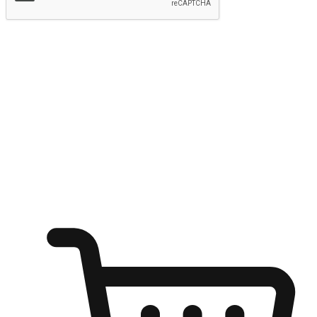
提交
随心所欲：让客户更轻易贴近您的品牌
无论是办公桌前的专注、沙发上的悠闲、还是在咖啡馆等待朋
友的片刻，让任何场景都能成为客户探索购物的瞬间。我们为
客户打造无缝的购物体验，让他们在任何场景都能轻松地贴近
自己喜欢的品牌，自由切换喜欢的购物方式，享受随时探索购
物的乐趣。