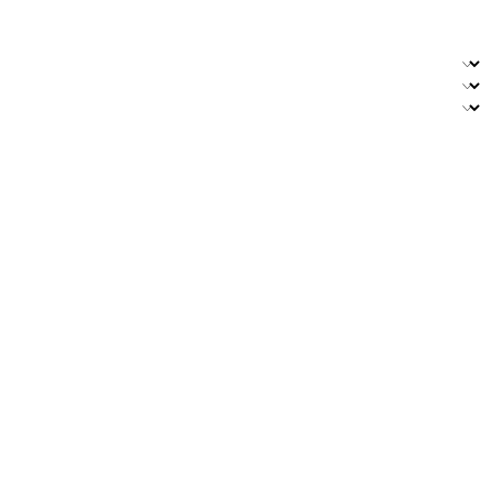
户打造无缝的购物体验，让他们在任何场景都能轻松地贴近自己