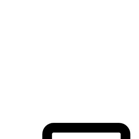
品牌电商官网
品牌电商官网通过搜索引擎优化(SEO)，增强品牌在线上的
潜在客户能够简单搜寻轻松访问，建立起品牌与客户之间的
您最主要的线上购物渠道。