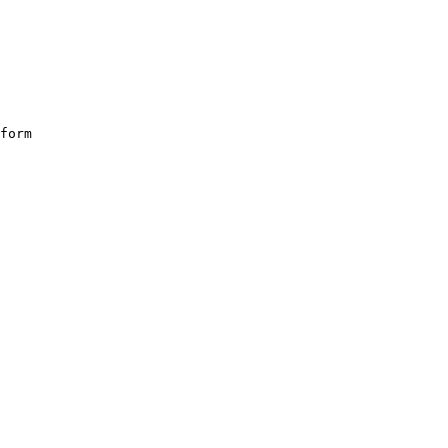
友的片刻，让任何场景都能成为客户探索购物的瞬间。我们为客
乐趣。