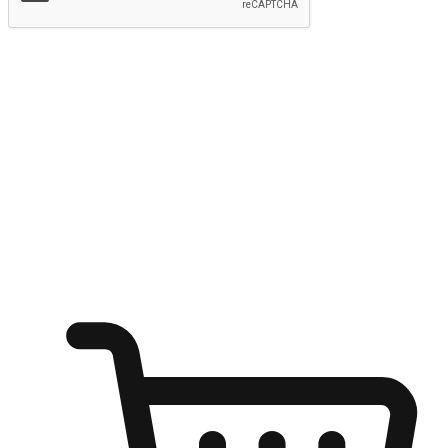
提交
随心所欲：让客户更轻易贴近您的品牌
无论是办公桌前的专注、沙发上的悠闲、还是在咖啡馆等待朋
友的片刻，让任何场景都能成为客户探索购物的瞬间。我们为
客户打造无缝的购物体验，让他们在任何场景都能轻松地贴近
自己喜欢的品牌，自由切换喜欢的购物方式，享受随时探索购
物的乐趣。