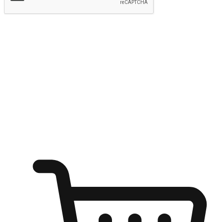
提交
随心所欲：让客户更轻易贴近您的品牌
无论是办公桌前的专注、沙发上的悠闲、还是在咖啡馆等待朋
友的片刻，让任何场景都能成为客户探索购物的瞬间。我们为
客户打造无缝的购物体验，让他们在任何场景都能轻松地贴近
自己喜欢的品牌，自由切换喜欢的购物方式，享受随时探索购
物的乐趣。