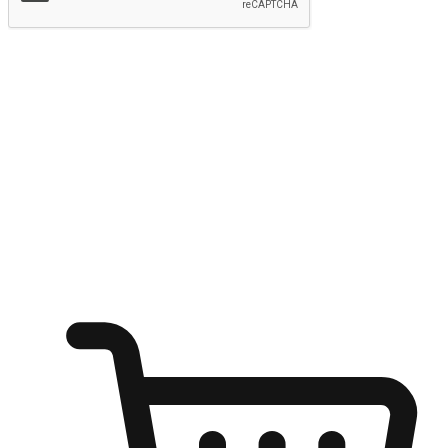
提交
随心所欲：让客户更轻易贴近您的品牌
无论是办公桌前的专注、沙发上的悠闲、还是在咖啡馆等待朋
友的片刻，让任何场景都能成为客户探索购物的瞬间。我们为
客户打造无缝的购物体验，让他们在任何场景都能轻松地贴近
自己喜欢的品牌，自由切换喜欢的购物方式，享受随时探索购
物的乐趣。