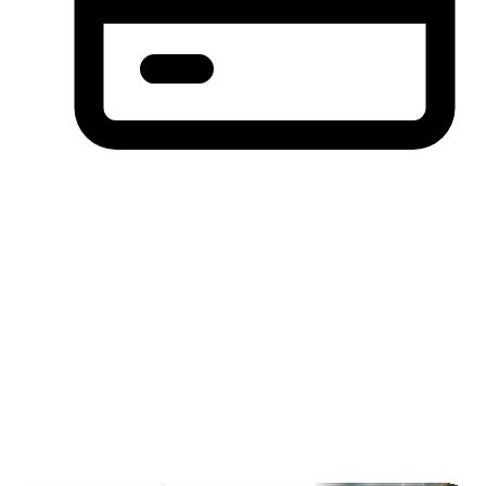
分期付款，先买后付(BNPL)