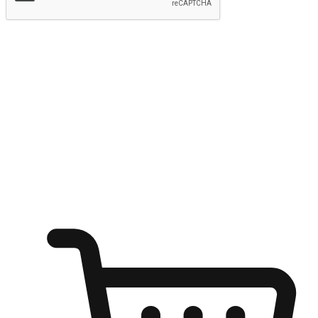
提交
随心所欲：让客户更轻易贴近您的品牌
无论是办公桌前的专注、沙发上的悠闲、还是在咖啡馆等待朋
友的片刻，让任何场景都能成为客户探索购物的瞬间。我们为
客户打造无缝的购物体验，让他们在任何场景都能轻松地贴近
自己喜欢的品牌，自由切换喜欢的购物方式，享受随时探索购
物的乐趣。