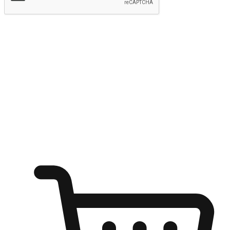
提交
随心所欲：让客户更轻易贴近您的品牌
无论是办公桌前的专注、沙发上的悠闲、还是在咖啡馆等待朋
友的片刻，让任何场景都能成为客户探索购物的瞬间。我们为
客户打造无缝的购物体验，让他们在任何场景都能轻松地贴近
自己喜欢的品牌，自由切换喜欢的购物方式，享受随时探索购
物的乐趣。