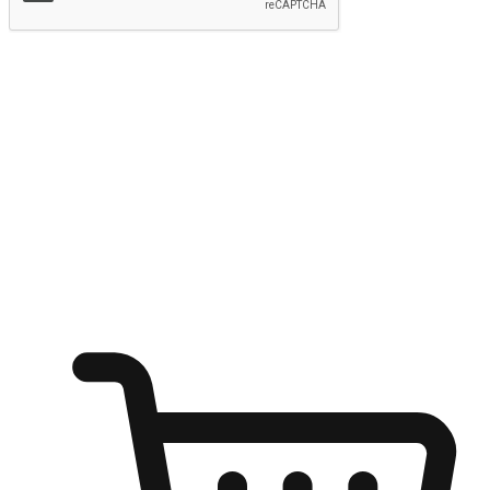
提交
随心所欲：让客户更轻易贴近您的品牌
无论是办公桌前的专注、沙发上的悠闲、还是在咖啡馆等待朋
友的片刻，让任何场景都能成为客户探索购物的瞬间。我们为
客户打造无缝的购物体验，让他们在任何场景都能轻松地贴近
自己喜欢的品牌，自由切换喜欢的购物方式，享受随时探索购
物的乐趣。