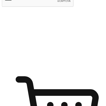
提交
随心所欲：让客户更轻易贴近您的品牌
无论是办公桌前的专注、沙发上的悠闲、还是在咖啡馆等待朋
友的片刻，让任何场景都能成为客户探索购物的瞬间。我们为
客户打造无缝的购物体验，让他们在任何场景都能轻松地贴近
自己喜欢的品牌，自由切换喜欢的购物方式，享受随时探索购
物的乐趣。