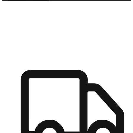
多元彈性物流
無論宅配到家或是到店自取，都能滿足顧客的需求，物流的靈
活度可成為購物決策的關鍵因素。