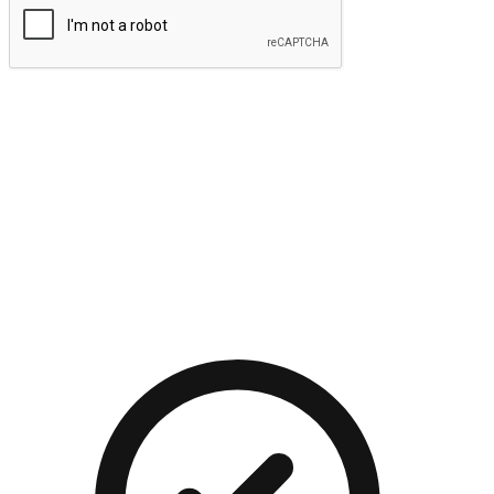
提交
流暢的購物旅程
讓顧客無論是透過手機、網頁或是應用程式都能盡情享受購
物。當他們使用不同介面卻擁有一致性的體驗時，能有效提升
對您品牌的好感度。