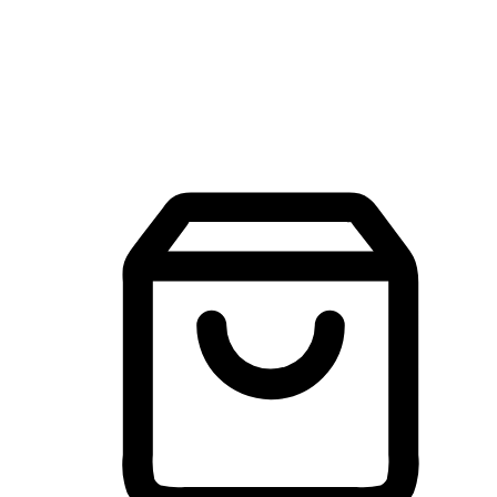
建立線上品牌官網，讓顧客能夠透過搜尋引擎查詢並進行更
入的互動。