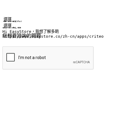
姓名
公司/品牌
電子郵件
手機號碼
產業類別
門市數量
您想要諮詢的問題
提交
流暢的購物旅程
讓顧客無論是透過手機、網頁或是應用程式都能盡情享受購物