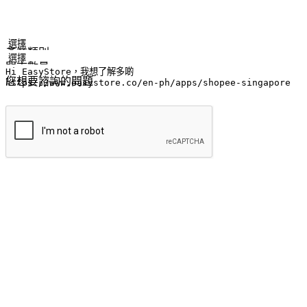
姓名
公司/品牌
電子郵件
手機號碼
產業類別
門市數量
您想要諮詢的問題
提交
流暢的購物旅程
讓顧客無論是透過手機、網頁或是應用程式都能盡情享受購物