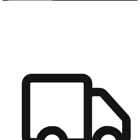
多元彈性物流
無論宅配到家或是到店自取，都能滿足顧客的需求，物流的靈
活度可成為購物決策的關鍵因素。