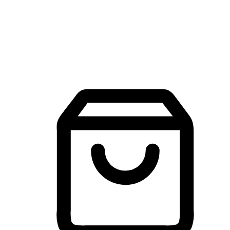
建立線上品牌官網，讓顧客能夠透過搜尋引擎查詢並進行更
入的互動。