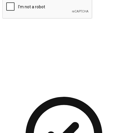
提交
流暢的購物旅程
讓顧客無論是透過手機、網頁或是應用程式都能盡情享受購
物。當他們使用不同介面卻擁有一致性的體驗時，能有效提升
對您品牌的好感度。