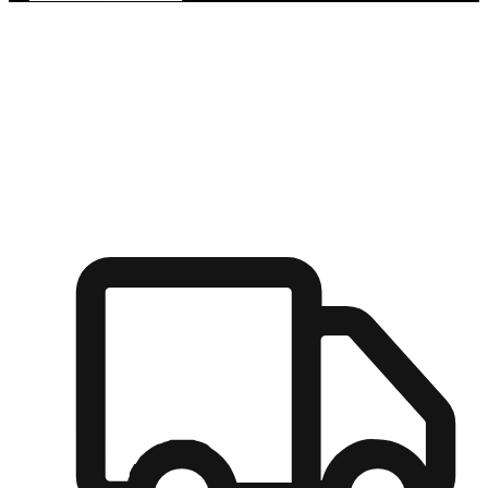
多元彈性物流
無論宅配到家或是到店自取，都能滿足顧客的需求，物流的靈
活度可成為購物決策的關鍵因素。