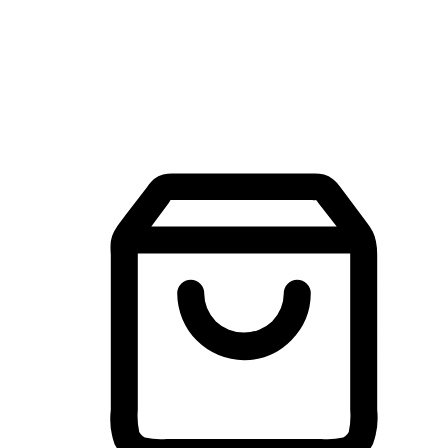
建立線上品牌官網，讓顧客能夠透過搜尋引擎查詢並進行更
入的互動。