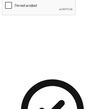
提交
流暢的購物旅程
讓顧客無論是透過手機、網頁或是應用程式都能盡情享受購
物。當他們使用不同介面卻擁有一致性的體驗時，能有效提升
對您品牌的好感度。