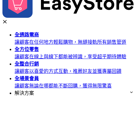
全通路
電商
讓顧客在任何地方輕鬆購物，無縫接軌所有銷售管道
全方位
零售
讓顧客在線上與線下都能被辨識，享受超乎期待體驗
全整合
行銷
讓顧客以喜愛的方式互動，推薦好友並獲專屬回饋
全場景
會員
讓顧客無論在哪都能不斷回購，獲得無限驚喜
解決方案