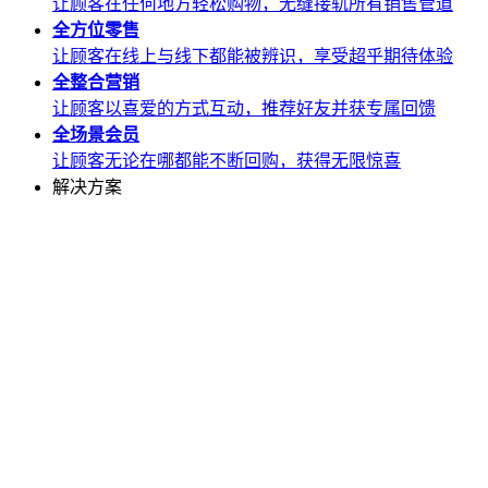
让顾客在任何地方轻松购物，无缝接轨所有销售管道
全方位
零售
让顾客在线上与线下都能被辨识，享受超乎期待体验
全整合
营销
让顾客以喜爱的方式互动，推荐好友并获专属回馈
全场景
会员
让顾客无论在哪都能不断回购，获得无限惊喜
解决方案