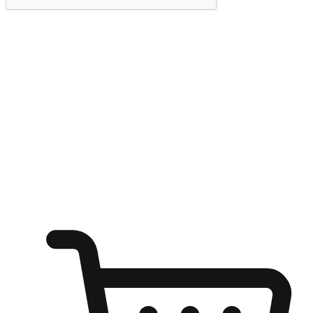
提交
随心所欲：让客户更轻易贴近您的品牌
无论是办公桌前的专注、沙发上的悠闲、还是在咖啡馆等待朋
友的片刻，让任何场景都能成为客户探索购物的瞬间。我们为
客户打造无缝的购物体验，让他们在任何场景都能轻松地贴近
自己喜欢的品牌，自由切换喜欢的购物方式，享受随时探索购
物的乐趣。