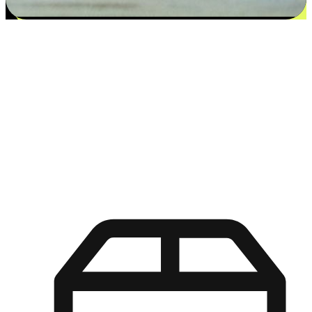
更多选择：从付款到收货让客户更满意
EasyStore尊重客户的各别情况和个性化需求，提供更得多选择
权给您的客户。无论是灵活的“在线购买，店内取货”，还是便
利的“店内购买，送货上门”，都能确保客户购物旅程的每一个
环节，可以适应他们的生活方式需求，帮助您的品牌在市场中
脱颖而出。