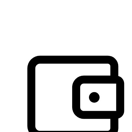
许多客户喜欢送货到家的便捷性和期待感，而有些客户则偏
于选择自取服务，以节省运费或更好地配合时间安排。对这
消费行为的重视，能够显著提升客户的满意度。