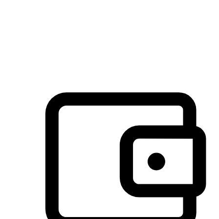
许多客户喜欢送货到家的便捷性和期待感，而有些客户则偏
于选择自取服务，以节省运费或更好地配合时间安排。对这
消费行为的重视，能够显著提升客户的满意度。