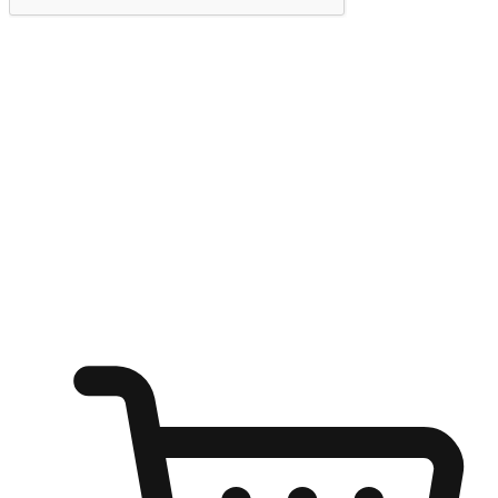
提交
随心所欲：让客户更轻易贴近您的品牌
无论是办公桌前的专注、沙发上的悠闲、还是在咖啡馆等待朋
友的片刻，让任何场景都能成为客户探索购物的瞬间。我们为
客户打造无缝的购物体验，让他们在任何场景都能轻松地贴近
自己喜欢的品牌，自由切换喜欢的购物方式，享受随时探索购
物的乐趣。