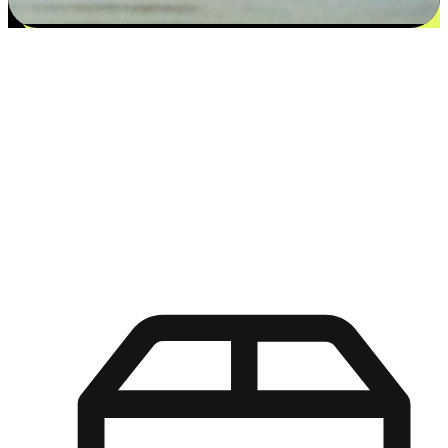
更多选择：从付款到收货让客户更满意
EasyStore尊重客户的各别情况和个性化需求，提供更得多选择
权给您的客户。无论是灵活的“在线购买，店内取货”，还是便
利的“店内购买，送货上门”，都能确保客户购物旅程的每一个
环节，可以适应他们的生活方式需求，帮助您的品牌在市场中
脱颖而出。