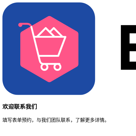
欢迎联系我们
填写表单预约，与我们团队联系，了解更多详情。