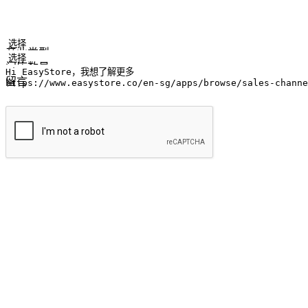
您的姓名
公司名称
电邮地址
联络号码
产业类型
门店数量
留言
提交
随心所欲：让客户更轻易贴近您的品牌
无论是办公桌前的专注、沙发上的悠闲、还是在咖啡馆等待朋
喜欢的品牌，自由切换喜欢的购物方式，享受随时探索购物的