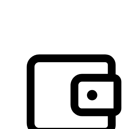
许多客户喜欢送货到家的便捷性和期待感，而有些客户则偏
于选择自取服务，以节省运费或更好地配合时间安排。对这
消费行为的重视，能够显著提升客户的满意度。