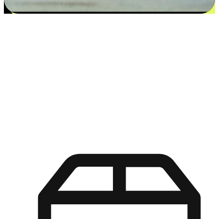
更多选择：从付款到收货让客户更满意
EasyStore尊重客户的各别情况和个性化需求，提供更得多选择
权给您的客户。无论是灵活的“在线购买，店内取货”，还是便
利的“店内购买，送货上门”，都能确保客户购物旅程的每一个
环节，可以适应他们的生活方式需求，帮助您的品牌在市场中
脱颖而出。