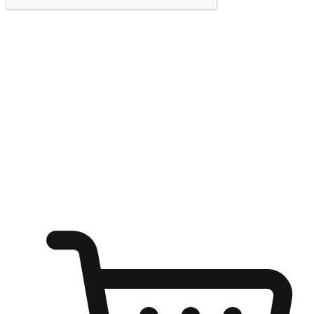
提交
随心所欲：让客户更轻易贴近您的品牌
无论是办公桌前的专注、沙发上的悠闲、还是在咖啡馆等待朋
友的片刻，让任何场景都能成为客户探索购物的瞬间。我们为
客户打造无缝的购物体验，让他们在任何场景都能轻松地贴近
自己喜欢的品牌，自由切换喜欢的购物方式，享受随时探索购
物的乐趣。