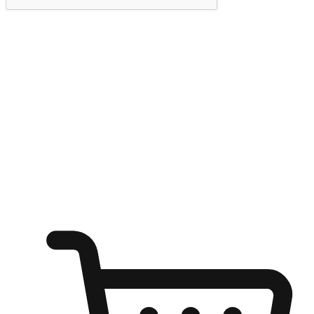
提交
随心所欲：让客户更轻易贴近您的品牌
无论是办公桌前的专注、沙发上的悠闲、还是在咖啡馆等待朋
友的片刻，让任何场景都能成为客户探索购物的瞬间。我们为
客户打造无缝的购物体验，让他们在任何场景都能轻松地贴近
自己喜欢的品牌，自由切换喜欢的购物方式，享受随时探索购
物的乐趣。