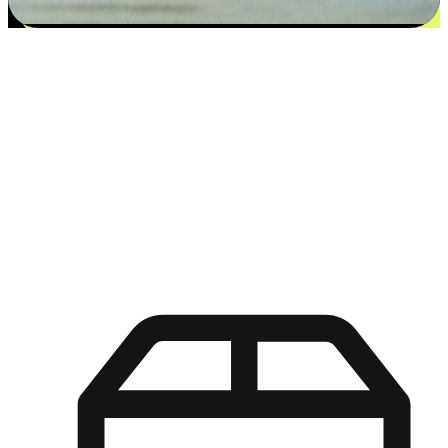
更多选择：从付款到收货让客户更满意
EasyStore尊重客户的各别情况和个性化需求，提供更得多选择
权给您的客户。无论是灵活的“在线购买，店内取货”，还是便
利的“店内购买，送货上门”，都能确保客户购物旅程的每一个
环节，可以适应他们的生活方式需求，帮助您的品牌在市场中
脱颖而出。