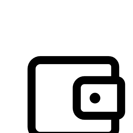
许多客户喜欢送货到家的便捷性和期待感，而有些客户则偏
于选择自取服务，以节省运费或更好地配合时间安排。对这
消费行为的重视，能够显著提升客户的满意度。