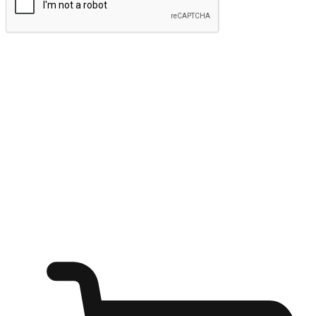
ส่งข้อมูล
ให้ลูกค้าเข้าถึงแบรนด์ของคุณง่ายขึ้น
ไม่ว่าลูกค้ากำลังนั่งทำงาน หรือ รอเพื่อนที่ร้านกาแฟ หรือทำ
กิจกรรมใดก็ตาม แบรนด์ของคุณสามารถสร้างประสบการณ์
การช็อปปิ้งแบบใหม่ที่เหนือกว่าได้ ให้ลูกค้าเข้าถึงแบรนด์ได้
อย่างง่ายทุกที่ทุกเวลา สนุกกับการช็อปปิ้ง บนหลากหลายช่อง
ทาง