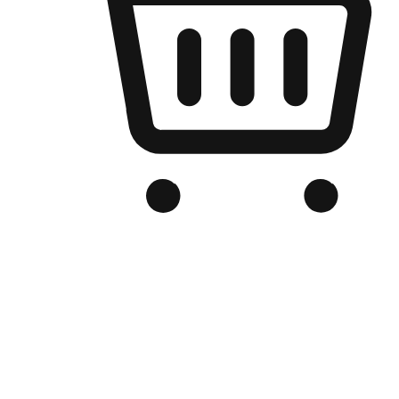
เว็บไซต์อีคอมเมิร์ซของแบรนด์