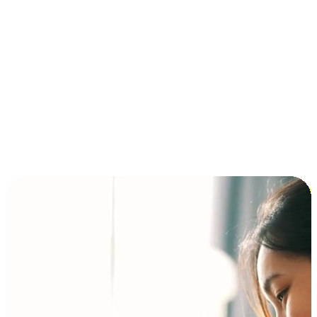
การชำระเงินแบบผ่อนชำระ ซื้อก่อนจ่ายทีหลัง (BNPL)