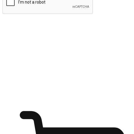
ส่งข้อมูล
ให้ลูกค้าเข้าถึงแบรนด์ของคุณง่ายขึ้น
ไม่ว่าลูกค้ากำลังนั่งทำงาน หรือ รอเพื่อนที่ร้านกาแฟ หรือทำ
กิจกรรมใดก็ตาม แบรนด์ของคุณสามารถสร้างประสบการณ์
การช็อปปิ้งแบบใหม่ที่เหนือกว่าได้ ให้ลูกค้าเข้าถึงแบรนด์ได้
อย่างง่ายทุกที่ทุกเวลา สนุกกับการช็อปปิ้ง บนหลากหลายช่อง
ทาง