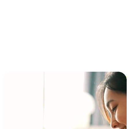
การชำระเงินแบบผ่อนชำระ ซื้อก่อนจ่ายทีหลัง (BNPL)