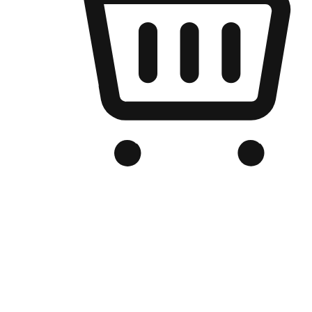
เว็บไซต์อีคอมเมิร์ซของแบรนด์