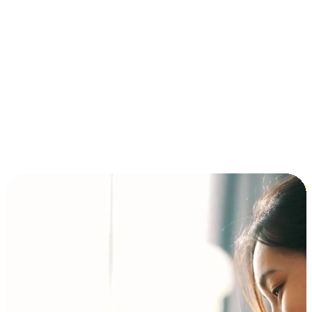
การชำระเงินแบบผ่อนชำระ ซื้อก่อนจ่ายทีหลัง (BNPL)