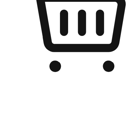
เว็บไซต์อีคอมเมิร์ซของแบรนด์