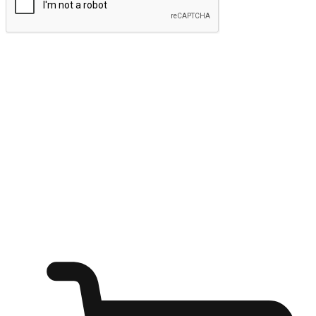
ส่งข้อมูล
ให้ลูกค้าเข้าถึงแบรนด์ของคุณง่ายขึ้น
ไม่ว่าลูกค้ากำลังนั่งทำงาน หรือ รอเพื่อนที่ร้านกาแฟ หรือทำ
กิจกรรมใดก็ตาม แบรนด์ของคุณสามารถสร้างประสบการณ์
การช็อปปิ้งแบบใหม่ที่เหนือกว่าได้ ให้ลูกค้าเข้าถึงแบรนด์ได้
อย่างง่ายทุกที่ทุกเวลา สนุกกับการช็อปปิ้ง บนหลากหลายช่อง
ทาง